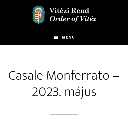
Skip
Ugrás
to
a
main
lábléchez
content
MENU
Casale Monferrato –
2023. május