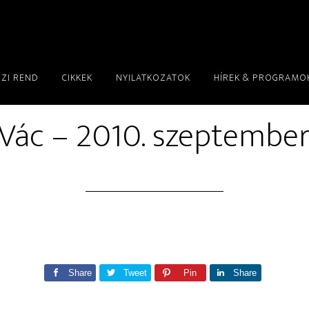
ÉZI REND
CIKKEK
NYILATKOZATOK
HÍREK & PROGRAMO
Vác – 2010. szeptembe
Share
Tweet
Pin
Share