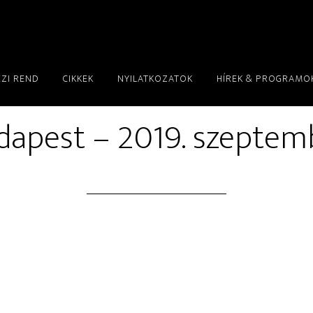
ÉZI REND
CIKKEK
NYILATKOZATOK
HÍREK & PROGRAMO
dapest – 2019. szeptem