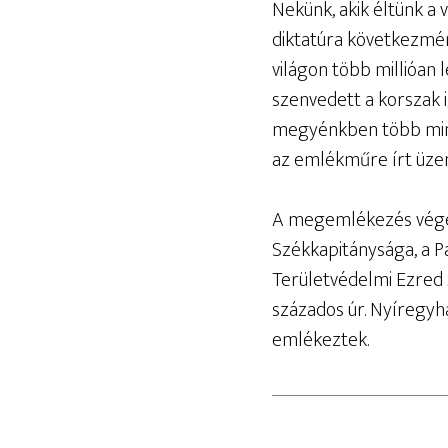
Nekünk, akik éltünk a 
diktatúra következmén
világon több millióan
szenvedett a korszak 
megyénkben több mint
az emlékműre írt üzen
A megemlékezés végén
Székkapitánysága, a P
Területvédelmi Ezred 
százados úr. Nyíregyh
emlékeztek.