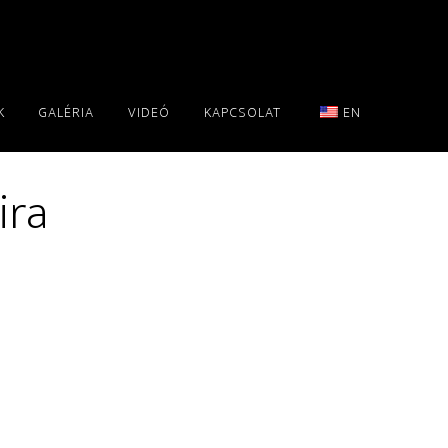
K
GALÉRIA
VIDEÓ
KAPCSOLAT
EN
ira