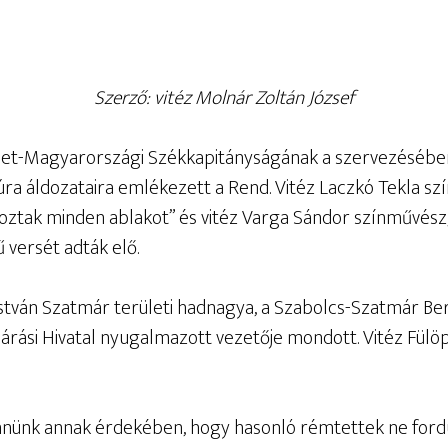
Szerző: vitéz Molnár Zoltán József
elet-Magyarországi Székkapitányságának a szervezésébe
úra áldozataira emlékezett a Rend. Vitéz Laczkó Tekla sz
oztak minden ablakot” és vitéz Varga Sándor színművész
ű versét adták elő.
István Szatmár területi hadnagya, a Szabolcs-Szatmár B
 Járási Hivatal nyugalmazott vezetője mondott. Vitéz Fül
nnünk annak érdekében, hogy hasonló rémtettek ne fordu