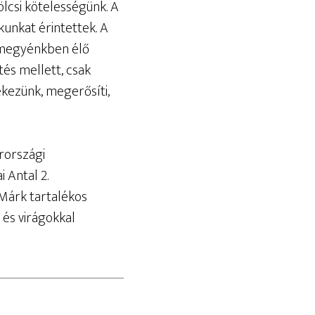
ölcsi kötelességünk. A
kunkat érintettek. A
b megyénkben élő
és mellett, csak
kezünk, megerősíti,
rországi
 Antal 2.
 Márk tartalékos
 és virágokkal