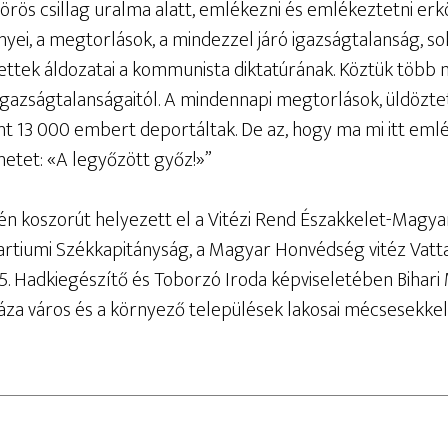
vörös csillag uralma alatt, emlékezni és emlékeztetni erk
yei, a megtorlások, a mindezzel járó igazságtalanság, so
 lettek áldozatai a kommunista diktatúrának. Köztük töb
igazságtalanságaitól. A mindennapi megtorlások, üldöztet
 13 000 embert deportáltak. De az, hogy ma mi itt emlé
etet: «A legyőzött győz!»”
 koszorút helyezett el a Vitézi Rend Északkelet-Magya
artiumi Székkapitányság, a Magyar Honvédség vitéz Vattai
5. Hadkiegészítő és Toborzó Iroda képviseletében Bihari
áza város és a környező települések lakosai mécsesekkel