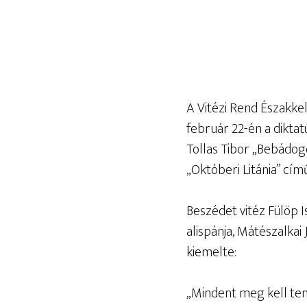
A Vitézi Rend Északk
február 22-én a diktat
Tollas Tibor „Bebádog
„Októberi Litánia” cím
Beszédet vitéz Fülöp 
alispánja, Mátészalkai
kiemelte:
„Mindent meg kell te