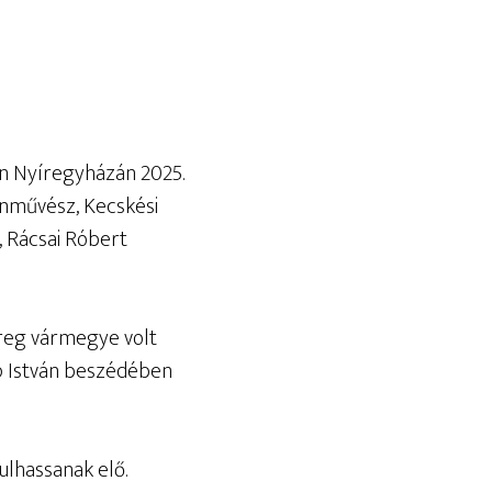
n Nyíregyházán 2025.
ínművész, Kecskési
, Rácsai Róbert
ereg vármegye volt
öp István beszédében
lhassanak elő.