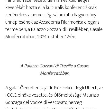
Pantheon szervezett idén. Ismét különleges
keverékét hozta el a kulturális konferenciáknak,
zenének és a nemesség, valamint a hagyomány
ünneplésének az Accademia Filarmonica elegáns
termeiben, a Palazzo Gozzani di Trevillében, Casale
Monferratoban, 2024. október 12-én.
A Palazzo Gozzani di Treville a Casale
Monferratóban
A gálát Őexcellenciája dr. Pier Felice degli Uberti, az
I.C.O.C. elnöke vezette, és Őfőméltósága Maurizio
Gonzaga del Vodice di Vescovato herceg