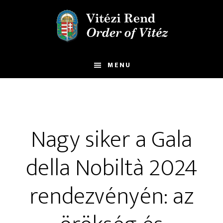
Skip
Ugrás
to
a
main
lábléchez
content
MENU
Nagy siker a Gala
della Nobiltà 2024
rendezvényén: az