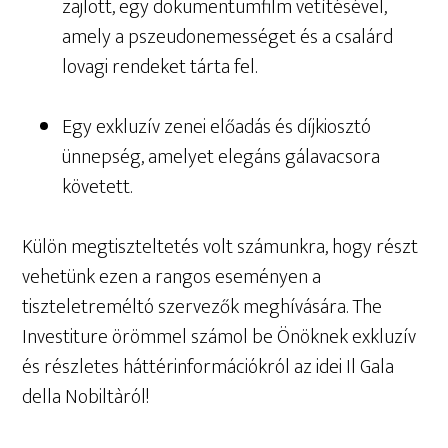
zajlott, egy dokumentumfilm vetítésével,
amely a pszeudonemességet és a csalárd
lovagi rendeket tárta fel.
Egy exkluzív zenei előadás és díjkiosztó
ünnepség, amelyet elegáns gálavacsora
követett.
Külön megtiszteltetés volt számunkra, hogy részt
vehetünk ezen a rangos eseményen a
tiszteletreméltó szervezők meghívására. The
Investiture örömmel számol be Önöknek exkluzív
és részletes háttérinformációkról az idei Il Gala
della Nobiltàról!