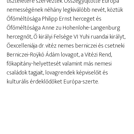
tiszteletére szervezték. Összegyűjtötte Európa
nemességének néhány legkiválóbb nevét, köztük
Őfőméltósága Philipp Ernst herceget és
Őfőméltósága Anne zu Hohenlohe-Langenburg
hercegnőt, Ő királyi Felsége VI Yuhi ruandai királyt,
Őexcelleniája dr. vitéz nemes berniczei és csetneki
Berniczei-Roÿkó Ádám lovagot, a Vitézi Rend,
főkapitány-helyettesét valamint más nemesi
családok tagjait, lovagrendek képviselőit és
kulturális érdeklődőket Európa-szerte.