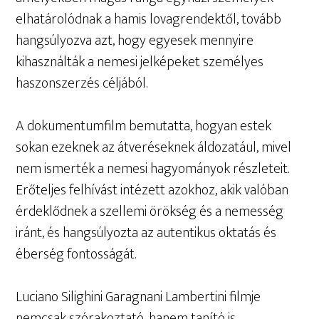
elhatárolódnak a hamis lovagrendektől, tovább
hangsúlyozva azt, hogy egyesek mennyire
kihasználták a nemesi jelképeket személyes
haszonszerzés céljából.
A dokumentumfilm bemutatta, hogyan estek
sokan ezeknek az átveréseknek áldozatául, mivel
nem ismerték a nemesi hagyományok részleteit.
Erőteljes felhívást intézett azokhoz, akik valóban
érdeklődnek a szellemi örökség és a nemesség
iránt, és hangsúlyozta az autentikus oktatás és
éberség fontosságát.
Luciano Silighini Garagnani Lambertini filmje
nemcsak szórakoztató, hanem tanító is,