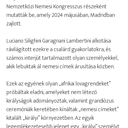
Nemzetközi Nemesi Kongresszus részeként
mutatták be, amely 2024 májusában, Madridban
zajlott.
Luciano Silighini Garagnani Lambertini alkotása
rávilágított ezekre a csalárd gyakorlatokra, és
számos interjút tartalmazott olyan személyekkel,
akik lebuktak ál nemesi címek árusítása közben.
Ezek az egyének olyan „afrikai lovagrendeket”
próbáltak eladni, amelyeket nem létező
királyságok adományoztak, valamint grandiózus
ceremóniák keretében kínáltak „nemesi címeket”
kitalált „királyi” környezetben. Az egyik
legemlékezetesebb jelenet egy „királyi” személyt