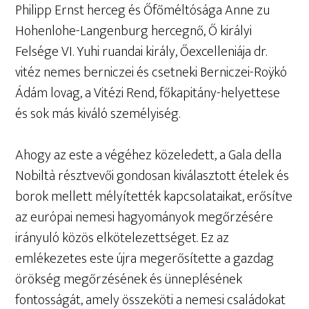
Philipp Ernst herceg és Őfőméltósága Anne zu
Hohenlohe-Langenburg hercegnő, Ő királyi
Felsége VI. Yuhi ruandai király, Őexcelleniája dr.
vitéz nemes berniczei és csetneki Berniczei-Roÿkó
Ádám lovag, a Vitézi Rend, főkapitány-helyettese
és sok más kiváló személyiség.
Ahogy az este a végéhez közeledett, a Gala della
Nobiltà résztvevői gondosan kiválasztott ételek és
borok mellett mélyítették kapcsolataikat, erősítve
az európai nemesi hagyományok megőrzésére
irányuló közös elkötelezettséget. Ez az
emlékezetes este újra megerősítette a gazdag
örökség megőrzésének és ünneplésének
fontosságát, amely összeköti a nemesi családokat