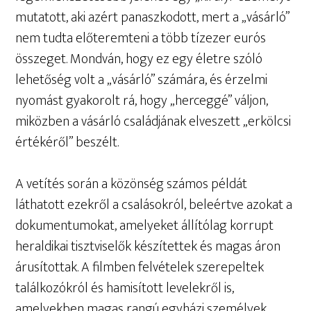
mutatott, aki azért panaszkodott, mert a „vásárló”
nem tudta előteremteni a több tízezer eurós
összeget. Mondván, hogy ez egy életre szóló
lehetőség volt a „vásárló” számára, és érzelmi
nyomást gyakorolt rá, hogy „herceggé” váljon,
miközben a vásárló családjának elveszett „erkölcsi
értékéről” beszélt.
A vetítés során a közönség számos példát
láthatott ezekről a csalásokról, beleértve azokat a
dokumentumokat, amelyeket állítólag korrupt
heraldikai tisztviselők készítettek és magas áron
árusítottak. A filmben felvételek szerepeltek
találkozókról és hamisított levelekről is,
amelyekben magas rangú egyházi személyek